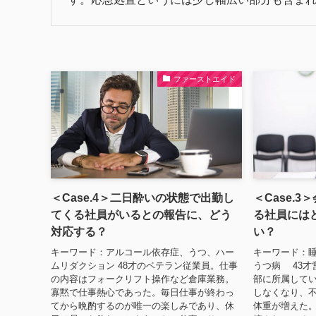
ファーストエイド
＜Case.4＞二日酔いの状態で出勤し
＜Case.
てくる社員がいるとの報告に、どう
る社員には
対応する？
い？
キーワード：アルコール依存症、うつ、ハー
キーワード：
ムリダクション 48才のベテラン従業員。仕事
うつ病 43才
の内容はフォークリフト操作など倉庫業務。
部に所属して
寡黙で仕事熱心であった。毎日仕事が終わっ
しなくなり、不
てから晩酌するのが唯一の楽しみであり、休
体重が増えた