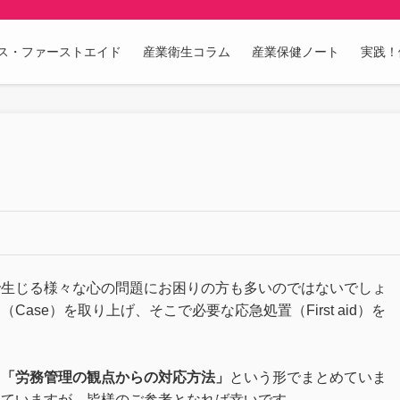
ス・ファーストエイド
産業衛生コラム
産業保健ノート
実践！
で生じる様々な心の問題にお困りの方も多いのではないでしょ
se）を取り上げ、そこで必要な応急処置（First aid）を
と
「労務管理の観点からの対応方法」
という形でまとめていま
れていますが、皆様のご参考となれば幸いです。