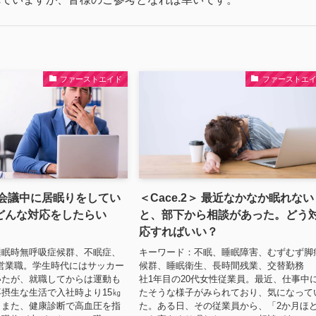
ファーストエイド
ファーストエ
3＞会議中に居眠りをしてい
＜Cace.2＞ 最近なかなか眠れない
どんな対応をしたらい
と、部下から相談があった。どう
応すればいい？
睡眠時無呼吸症候群、不眠症、
キーワード：不眠、睡眠障害、むずむず脚
営業職。学生時代にはサッカー
候群、睡眠衛生、長時間残業、交替勤務
いたが、就職してからは運動も
社1年目の20代女性従業員。最近、仕事中
摂生な生活で入社時より15㎏
たそうな様子がみられており、気になって
。また、健康診断で高血圧を指
た。ある日、その従業員から、「2か月ほ