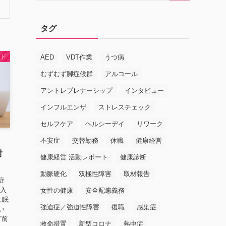
タグ
イド
AED
VDT作業
うつ病
むずむず脚症候群
アルコール
アントレプレナーシップ
インタビュー
インフルエンザ
ストレスチェック
セルフケア
ヘルシーデイ
リワーク
不安症
交替勤務
休職
健康経営
対
健康経営 活動レポート
健康診断
動脈硬化
双極性障害
取材報告
症
 入
女性の健康
安全配慮義務
に眠
強迫症／強迫性障害
復職
感染症
い
ど前
救命措置
新型コロナ
熱中症